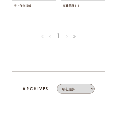
手・作り指輪
高難易度！！
1
≪
≫
<
>
ARCHIVES