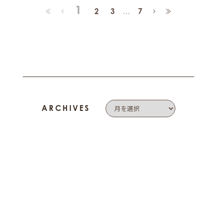
1
≪
≫
<
2
3
...
7
>
ARCHIVES