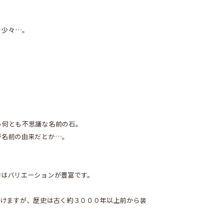
を少々…。
う何とも不思議な名前の石。
が名前の由来だとか…。
物はバリエーションが豊富です。
かけますが、歴史は古く約３０００年以上前から装