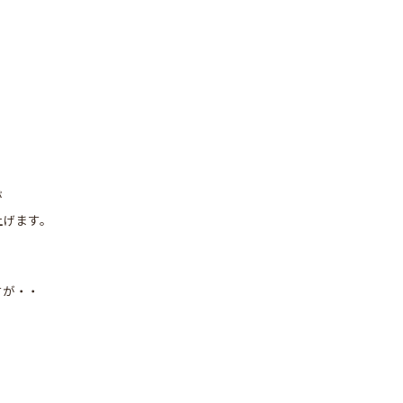
が
上げます。
すが・・