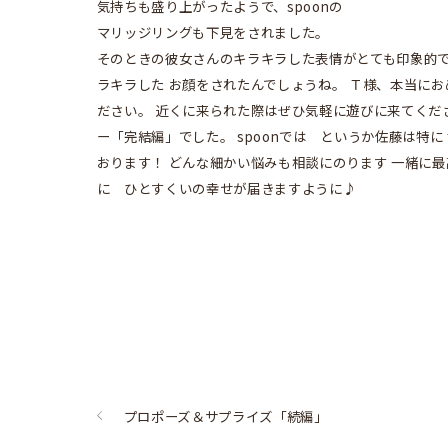
気持ちも盛り上がったようで、spoonの
マリッジリングも下見をされました。
そのときの彼女さんのキラキラした表情がとても印象的で
ラキラした お顔をされたんでしょうね。 Ｔ様、本当に
ださい。 近くに来られた際はぜひ気軽に遊びに来てくだ
ー「完結編」でした。 spoonでは というか佐藤は特
おります！ どんな細かい悩みも相談にのります 一緒に
に ひとすくいの幸せが届きますように♪
プロポーズ＆サプライズ「続編」