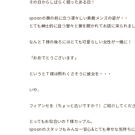
その日からしばらく経ったある日！
spoonの扉の前に立つ凛々しい素敵メンズの姿が・・
とても紳士的に且つ堂々と扉を開かれてお店に来られま
なんとＴ様の後ろにはとても可愛らしい女性が一緒に！
「おめでとうございます」
というとＴ様は照れくさそうに彼女を・・・
いや、
フィアンセを（ちょっと古いですか？）ご紹介してくだ
とってもお似合いのＴ様カップル。
spoonのスタッフもみんな一安心&とても幸せな気持ち