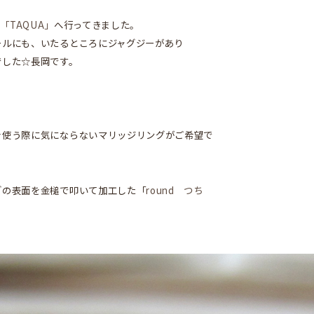
「TAQUA」
へ行ってきました。
ールにも、いたるところにジャグジーがあり
でした☆長岡です。
。
を使う際に気にならないマリッジリングがご希望で
グの表面を金槌で叩いて加工した「
round つち