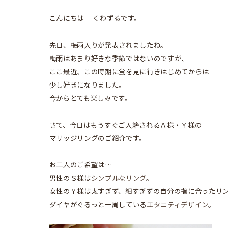
こんにちは くわずるです。
先日、梅雨入りが発表されましたね。
梅雨はあまり好きな季節ではないのですが、
ここ最近、この時期に蛍を見に行きはじめてからは
少し好きになりました。
今からとても楽しみです。
さて、今日はもうすぐご入籍されるＡ様・Ｙ様の
マリッジリングのご紹介です。
お二人のご希望は…
男性のＳ様は
シンプルなリング
。
女性のＹ様は太すぎず、細すぎずの自分の指に合ったリ
ダイヤがぐるっと一周している
エタニティデザイン
。