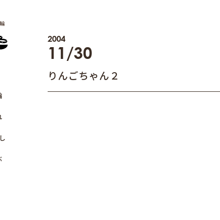
輪
2004
11/30
りんごちゃん２
輪
れ
し
ぶ