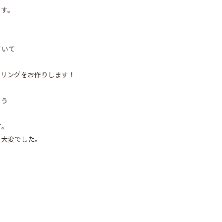
です。
ていて
たリングをお作りします！
よう
す。
も大変でした。